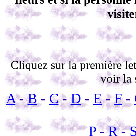
visit
Cliquez sur la première let
voir la 
A
-
B
-
C
-
D
-
E
-
F
-
P
-
R
-